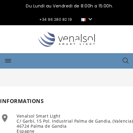
Du Lundi au Vendredi de 8:00h a 15:00h.

+34 96 280 82 19
dehaze
INFORMATIONS
Venalsol Smart Light

C/ Garbí, 15 Pol. Industrial Palma de Gandia, (Valencia)
46724 Palma de Gandia
Espagne