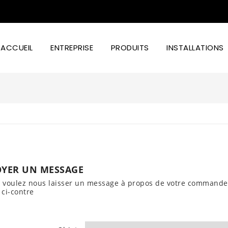
ACCUEIL
ENTREPRISE
PRODUITS
INSTALLATIONS
Puissance D'éclairage Et Design Led
YER UN MESSAGE
s voulez nous laisser un message à propos de votre commande, 
ci-contre