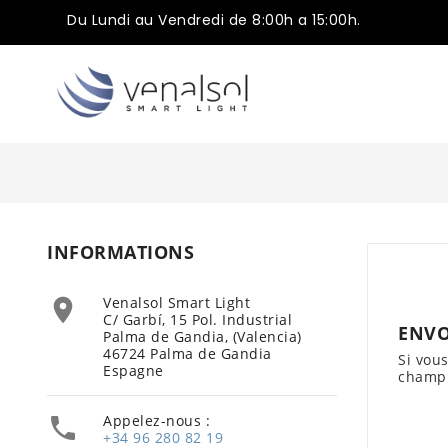
Du Lundi au Vendredi de 8:00h a 15:00h.
INFORMATIONS
Venalsol Smart Light

C/ Garbí, 15 Pol. Industrial
ENVO
Palma de Gandia, (Valencia)
46724 Palma de Gandia
Si vou
Espagne
champ 
Appelez-nous :

+34 96 280 82 19