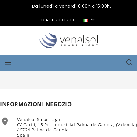
Da lunedì a venerdì 8:00h a 15:00h.

+34 96 280 82 19
dehaze
INFORMAZIONI NEGOZIO
Venalsol Smart Light

C/ Garbí, 15 Pol. Industrial Palma de Gandia, (Valencia)
46724 Palma de Gandia
Spain