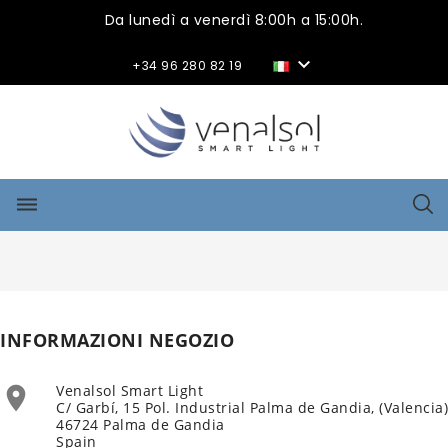
Da lunedì a venerdì 8:00h a 15:00h.

+34 96 280 82 19
dehaze
INFORMAZIONI NEGOZIO
Venalsol Smart Light

C/ Garbí, 15 Pol. Industrial Palma de Gandia, (Valencia)
46724 Palma de Gandia
Spain