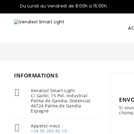
Du Lundi au Vendredi de 8:00h a 15:00h.
AC
INFORMATIONS

Venalsol Smart Light
C/ Garbí, 15 Pol. Industrial
ENVO
Palma de Gandia, (Valencia)
46724 Palma de Gandia
Si vou
Espagne
champ 

Appelez-nous :
+34 96 280 82 19