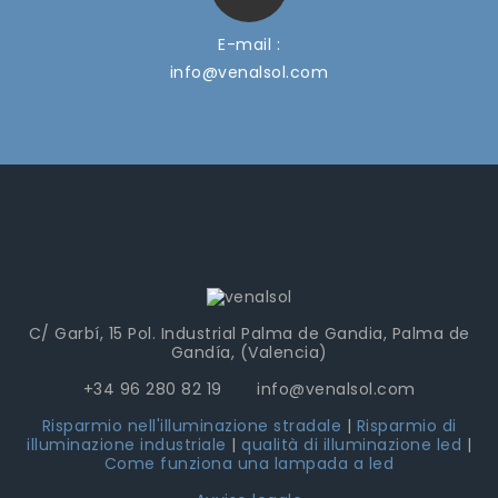
E-mail :
info@venalsol.com
Display A LED Impermeabile Per Cibo E 
C/ Garbí, 15 Pol. Industrial Palma de Gandia, Palma de
Gandía, (Valencia)
+34 96 280 82 19 info@venalsol.com
Risparmio nell'illuminazione stradale
|
Risparmio di
Campana A LED Per L'industria Alimenta
illuminazione industriale
|
qualità di illuminazione led
|
Come funziona una lampada a led