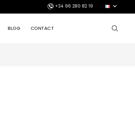

+34 96 280 82 19
BLOG
CONTACT