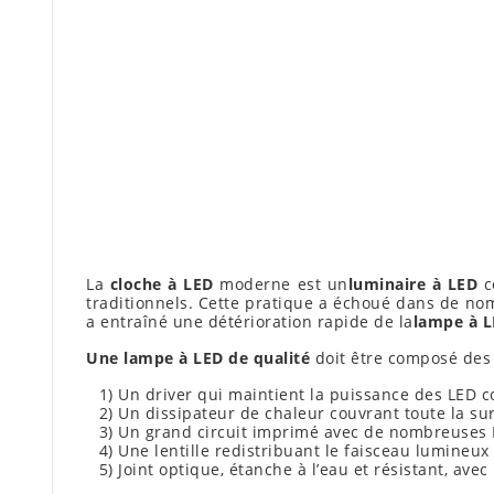
La
cloche à LED
moderne est un
luminaire à LED
c
traditionnels. Cette pratique a échoué dans de no
a entraîné une détérioration rapide de la
lampe à L
Une lampe à LED de qualité
doit être composé des 
1) Un driver qui maintient la puissance des LED c
2) Un dissipateur de chaleur couvrant toute la su
3) Un grand circuit imprimé avec de nombreuses L
4) Une lentille redistribuant le faisceau lumineux
5) Joint optique, étanche à l’eau et résistant, av