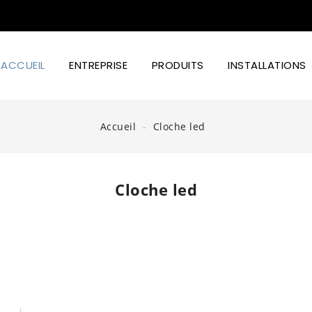
ACCUEIL
ENTREPRISE
PRODUITS
INSTALLATIONS
Puissance D'éclairage Et Design Led
Accueil
Cloche led
Cloche led