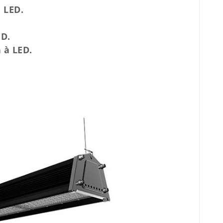
 LED.
ED.
 à LED.