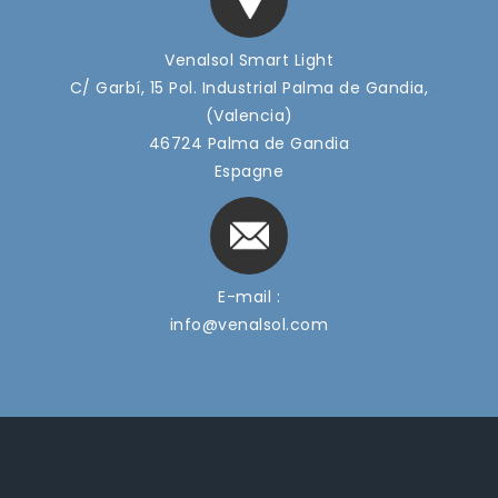
Venalsol Smart Light
C/ Garbí, 15 Pol. Industrial Palma de Gandia,
(Valencia)
46724 Palma de Gandia
Espagne
E-mail :
info@venalsol.com