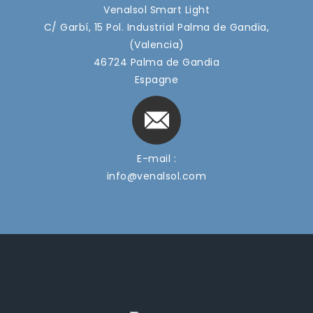
Venalsol Smart Light
C/ Garbí, 15 Pol. Industrial Palma de Gandia,
(Valencia)
46724 Palma de Gandia
Espagne
E-mail :
info@venalsol.com