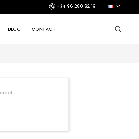

+34 96 280 82 19
BLOG
CONTACT
ément.