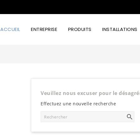
ACCUEIL
ENTREPRISE
PRODUITS
INSTALLATIONS
Puissance D'éclairage Et Design Led
Veuillez nous excuser pour le désagr
Effectuez une nouvelle recherche
