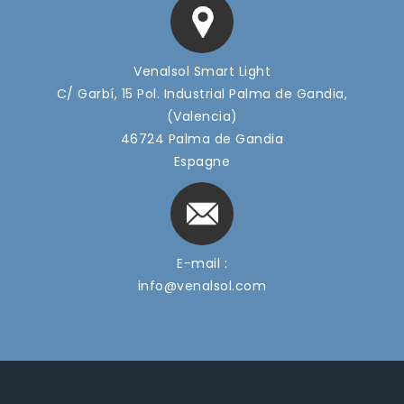
Venalsol Smart Light
C/ Garbí, 15 Pol. Industrial Palma de Gandia,
(Valencia)
46724 Palma de Gandia
Espagne
E-mail :
info@venalsol.com