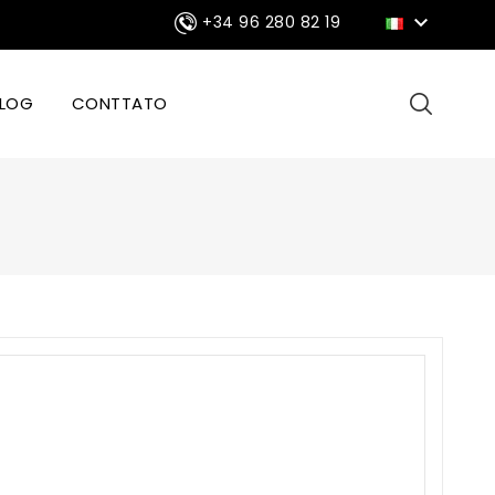

+34 96 280 82 19
LOG
CONTTATO