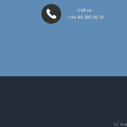
Call us :
+34 96 280 82 19
C/ Gar