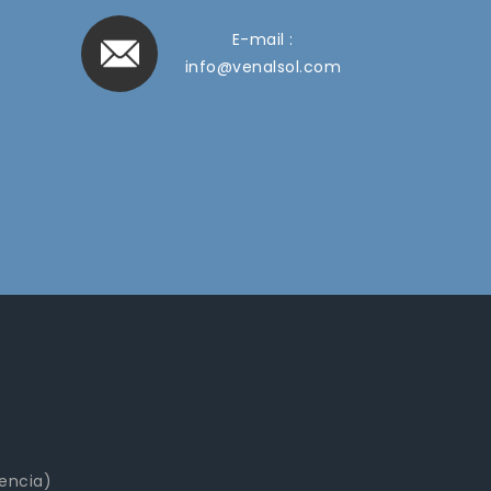
E-mail :
info@venalsol.com
lencia)