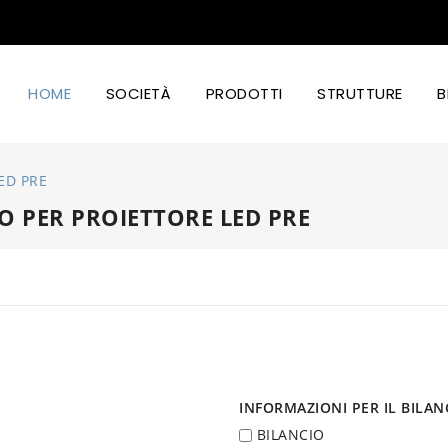
HOME
SOCIETÀ
PRODOTTI
STRUTTURE
B
Illuminazion Led Industriale
Illuminazione Stradale A Led
Illuminazione Led Coltivazione
Illuminazione Led Cibo E Design
ED PRE
VO PER PROIETTORE LED PRE
INFORMAZIONI PER IL BILAN
BILANCIO