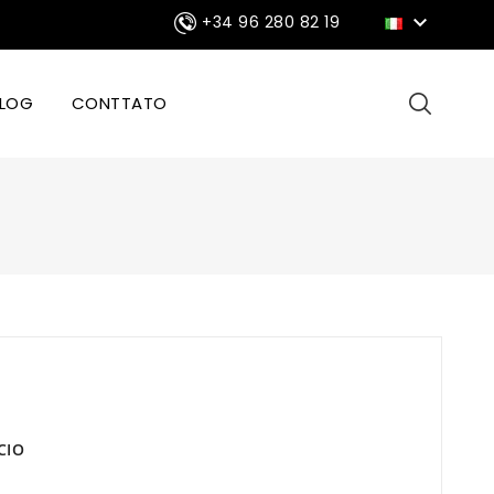

+34 96 280 82 19
LOG
CONTTATO
CIO