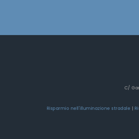
C/ Gar
Risparmio nell'illuminazione stradale
|
R