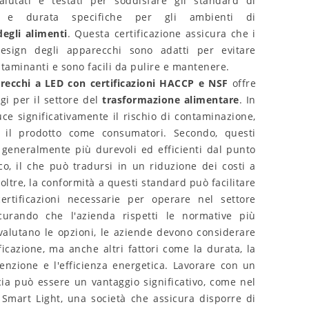
alutati e testati per soddisfare gli standard di
114
È piaciuto
ne e durata specifiche per gli ambienti di
Scopri come la temp
egli alimenti
. Questa certificazione assicura che i
Gli apparecchi a LED certificati
colore dell'illumina
design degli apparecchi sono adatti per evitare
HACCP e NSF sono fondamentali
influenzare il tuo um
taminanti e sono facili da pulire e mantenere.
per evitare la contaminazione e
benessere. Dai...
recchi a LED con certificazioni HACCP e NSF
offre
migliorare...
saperne di più
gi per il settore del
trasformazione alimentare
. In
saperne di più
ce significativamente il rischio di contaminazione,
 il prodotto come consumatori. Secondo, questi
generalmente più durevoli ed efficienti dal punto
co, il che può tradursi in un riduzione dei costi a
oltre, la conformità a questi standard può facilitare
ertificazioni necessarie per operare nel settore
icurando che l'azienda rispetti le normative più
alutano le opzioni, le aziende devono considerare
ficazione, ma anche altri fattori come la durata, la
tenzione e l'efficienza energetica. Lavorare con un
cia può essere un vantaggio significativo, come nel
 Smart Light, una società che assicura disporre di