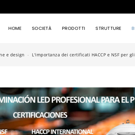
HOME
SOCIETÀ
PRODOTTI
STRUTTURE
B
Illuminazion Led Industriale
Illuminazione Stradale A Led
Illuminazione Led Coltivazione
Illuminazione Led Cibo E Design
ne e design
L'importanza dei certificati HACCP e NSF per gl