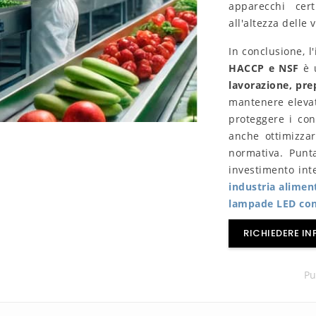
apparecchi cer
all'altezza delle 
In conclusione, l
HACCP e NSF
è u
lavorazione, pre
mantenere elevat
proteggere i con
anche ottimizzar
normativa. Punt
investimento int
industria alimen
lampade LED con
RICHIEDERE I
Pu