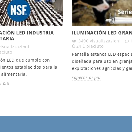
ACIÓN LED INDUSTRIA
ILUMINACIÓN LED GRAN
TARIA
3490
visualizzazioni
24
È piaciuto
visualizzazioni
aciuto
Pantalla estanca LED espec
ión LED que cumple con
diseñada para uso en granja
ientos establecidos para la
explotaciones agrícolas y g
 alimentaria.
saperne di più
i più