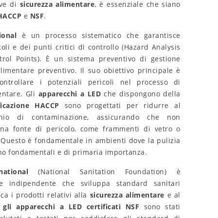
ive di
sicurezza alimentare
, è essenziale che siano
HACCP
e
NSF
.
ional
è un processo sistematico che garantisce
coli e dei punti critici di controllo (Hazard Analysis
trol Points). È un sistema preventivo di gestione
limentare preventivo. Il suo obiettivo principale è
ontrollare i potenziali pericoli nel processo di
entare. Gli
apparecchi a LED
che dispongono della
ificazione HACCP
sono progettati per ridurre al
hio di contaminazione, assicurando che non
na fonte di pericolo, come frammenti di vetro o
. Questo è fondamentale in ambienti dove la pulizia
ono fondamentali e di primaria importanza.
ational
(National Sanitation Foundation) è
L'importanza dei certificati
Guida completa s
HACCP e NSF per gli
temperatura del 
ne indipendente che sviluppa standard sanitari
apparecchi a LED per la
nell'illuminazion
ca i prodotti relativi alla
sicurezza alimentare
e al
lavorazione degli alimenti
25449
visualizzaz
e
gli apparecchi a LED certificati NSF
sono stati
9063
visualizzazioni
98
È piaciuto