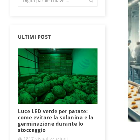
ULTIMI POST
Luce LED verde per patate:
Che cosa son
come evitare la solanina e la
perché sono
germinazione durante lo
nell’illumin
stoccaggio
industriale?
1817
visualizzazioni
1610
visuali