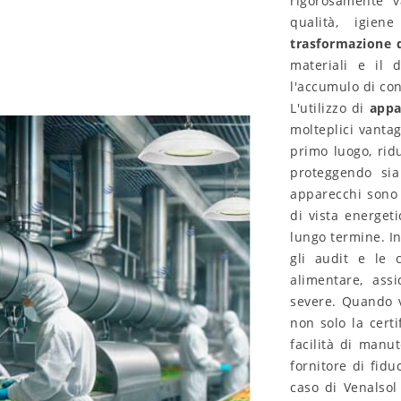
rigorosamente v
to
9
È piaciuto
qualità, igie
trasformazione d
ù lumen non
Il flusso luminoso misura la luce
materiali e il 
mpre una luce
utile (lumen) di un apparecchio a
l'accumulo di con
ri come le candele
LED. Conosci l'importanza di
L'utilizzo di
appa
qualità,...
un'illuminazione...
molteplici vantag
saperne di più
primo luogo, ridu
proteggendo sia
apparecchi sono 
di vista energeti
lungo termine. In
gli audit e le c
alimentare, ass
severe. Quando v
non solo la certi
facilità di manu
fornitore di fidu
caso di Venalsol