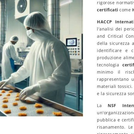
rigorose normat
certificati
come
HACCP Internat
l'analisi dei peri
and Critical Con
della sicurezza a
identificare e c
produzione alim
tecnologia
cert
minimo il risc
rappresentano u
materiali tossici
e la sicurezza s
La
NSF Intern
o le candele e
Flusso luminoso negli
 importanti
apparecchi a LED: illumina in
un'organizzazio
azione
modo efficiente qualsiasi
pubblica e certifi
spazio
risanamento. L
zzazioni
1
6876
visualizzazioni