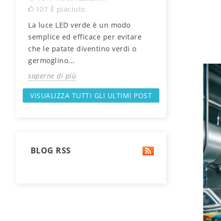
107
È piaciuto
183
È piaciu
La luce LED verde è un modo
Sapevi che pi
 può
semplice ed efficace per evitare
significano se
o
che le patate diventino verdi o
migliore? Scop
germoglino...
determinano la 
saperne di più
saperne di più
VISUALIZZA TUTTI GLI ULTIMI POST
BLOG RSS