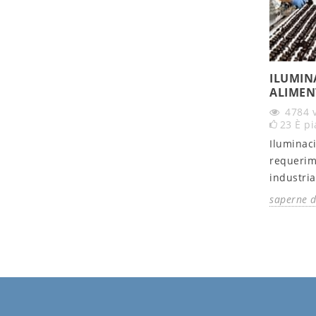
ILUMIN
ALIMEN
4784
23
È pi
Iluminac
requerim
industria
saperne d