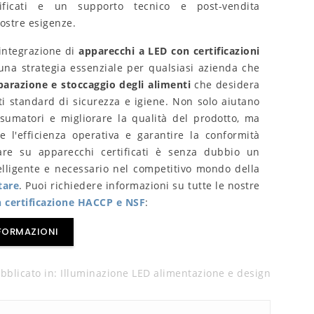
tificati e un supporto tecnico e post-vendita
vostre esigenze.
'integrazione di
apparecchi a LED con certificazioni
na strategia essenziale per qualsiasi azienda che
parazione e stoccaggio degli alimenti
che desidera
i standard di sicurezza e igiene. Non solo aiutano
sumatori e migliorare la qualità del prodotto, ma
e l'efficienza operativa e garantire la conformità
are su apparecchi certificati è senza dubbio un
elligente e necessario nel competitivo mondo della
tare
. Puoi richiedere informazioni su tutte le nostre
 certificazione HACCP e NSF
:
NFORMAZIONI
bblicato in:
Illuminazione LED alimentazione e design