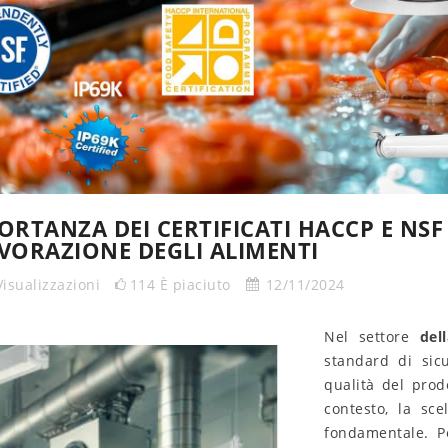
ORTANZA DEI CERTIFICATI HACCP E NSF
AVORAZIONE DEGLI ALIMENTI
Visualizzazioni
114
È piaciuto
12/11/2024
Nel settore
del
standard di sic
qualità del prod
contesto, la sc
fondamentale. P