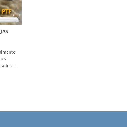
JAS
1
ialmente
s y
anaderas.