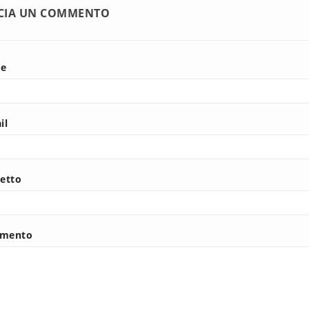
CIA UN COMMENTO
e
il
etto
mento