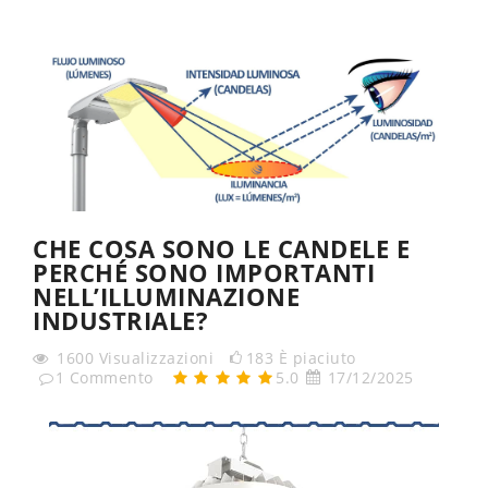
CHE COSA SONO LE CANDELE E
PERCHÉ SONO IMPORTANTI
NELL’ILLUMINAZIONE
INDUSTRIALE?
1600
Visualizzazioni
183
È piaciuto
1
Commento
5.0
17/12/2025