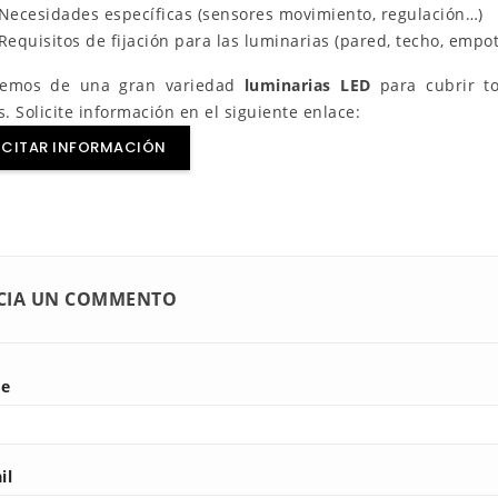
 Necesidades específicas (sensores movimiento, regulación…)
to
9
È piaciuto
 Requisitos de fijación para las luminarias (pared, techo, empo
ù lumen non
Il flusso luminoso misura la luce
mpre una luce
utile (lumen) di un apparecchio a
nemos de una gran variedad
luminarias LED
para cubrir t
ri come le candele
LED. Conosci l'importanza di
s. Solicite información en el siguiente enlace:
qualità,...
un'illuminazione...
ICITAR INFORMACIÓN
saperne di più
CIA UN COMMENTO
e
il