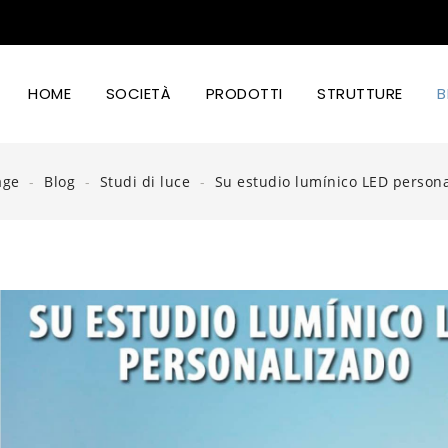
HOME
SOCIETÀ
PRODOTTI
STRUTTURE
B
Illuminazion Led Industriale
Illuminazione Stradale A Led
Illuminazione Led Coltivazione
Illuminazione Led Cibo E Design
age
Blog
Studi di luce
Su estudio lumínico LED person