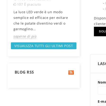
-
107
È piaciuto
183
È piaciu
-
La luce LED verde è un modo
Sapevi che pi
 può
semplice ed efficace per evitare
significano se
Dispo
o
che le patate diventino verdi o
migliore? Scop
cliente
germoglino...
determinano la 
SOL
saperne di più
saperne di più
VISUALIZZA TUTTI GLI ULTIMI POST
LAS
BLOG RSS
Nom
E-ma