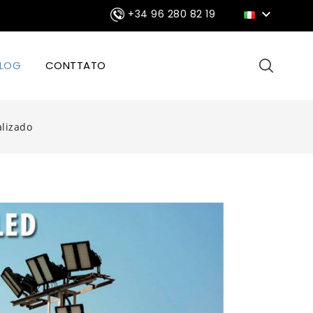

+34 96 280 82 19
LOG
CONTTATO
alizado