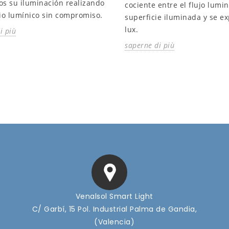
s su iluminación realizando
cociente entre el flujo lumin
io lumínico sin compromiso.
superficie iluminada y se e
lux.
i più
saperne di più
Venalsol Smart Light
C/ Garbí, 15 Pol. Industrial Palma de Gandia,
(Valencia)