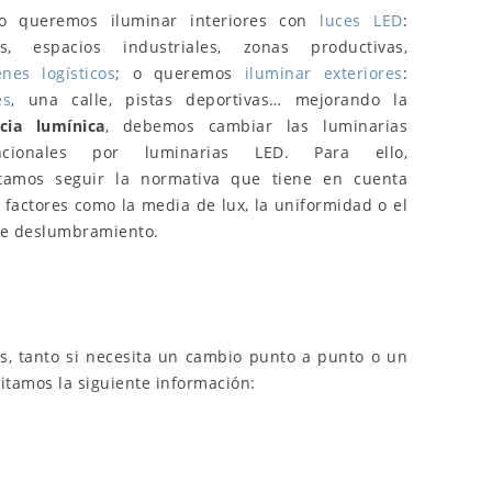
o queremos iluminar interiores con
luces LED
:
nas, espacios industriales, zonas productivas,
nes logísticos
; o queremos
iluminar exteriores
:
es
, una calle, pistas deportivas… mejorando la
ncia lumínica
, debemos cambiar las luminarias
ncionales por luminarias LED. Para ello,
itamos seguir la normativa que tiene en cuenta
s factores como la media de lux, la uniformidad o el
de deslumbramiento.
s, tanto si necesita un cambio punto a punto o un
itamos la siguiente información:
L'importanza dei certificati
Guida completa s
HACCP e NSF per gli
temperatura del 
apparecchi a LED per la
nell'illuminazion
lavorazione degli alimenti
25353
visualizzaz
9030
visualizzazioni
98
È piaciuto