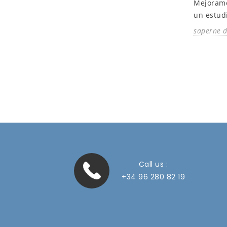
Mejoramo
un estud
saperne d
Call us :
+34 96 280 82 19