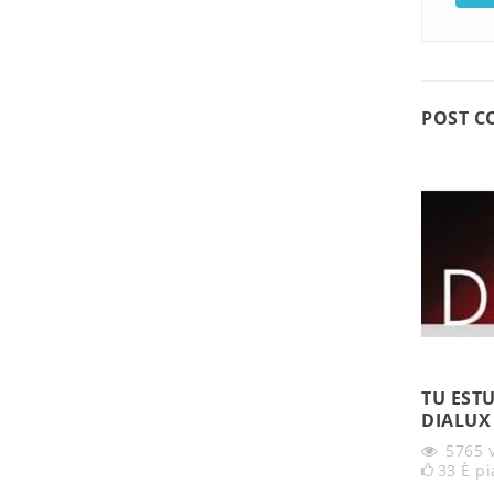
POST C
TU EST
DIALUX
5765
33
È pi