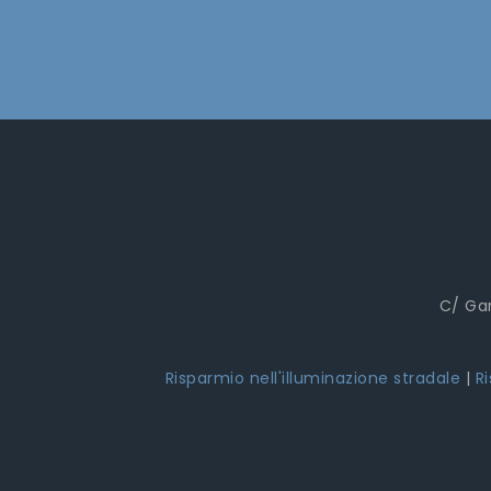
C/ Gar
Risparmio nell'illuminazione stradale
|
R