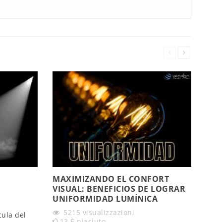
MAXIMIZANDO EL CONFORT
UGR
VISUAL: BENEFICIOS DE LOGRAR
ESP
UNIFORMIDAD LUMÍNICA
IMP
5215
visualizzazioni
7
cula del
13
È piaciuto
1