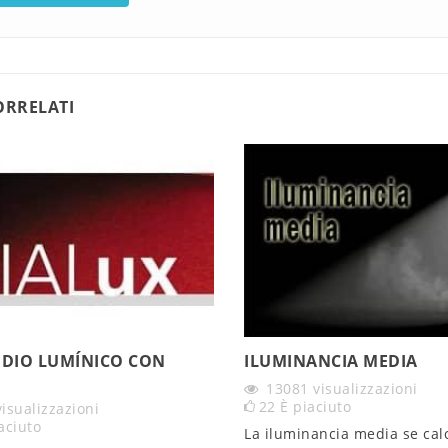
ORRELATI
UDIO LUMÍNICO CON
ILUMINANCIA MEDIA
13081
visualizzazioni
22
È piaciuto
visualizzazioni
aciuto
La iluminancia media se cal