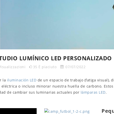
STUDIO LUMÍNICO LED PERSONALIZADO
Visualizzazioni
35
È piaciuto
07/07/2022
r la
iluminación LED
de un espacio de trabajo (fatiga visual), d
 eléctrica o incluso minorar nuestra huella de carbono. Estos
dad de cambiar sus luminarias actuales por
lámparas LED
.
Pequ