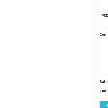
Sogg
Com
Rati
Codi