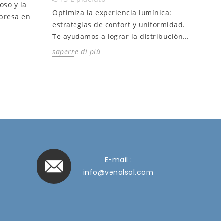
oso y la
Optimiza la experiencia lumínica:
Desc
xpresa en
estrategias de confort y uniformidad.
Desl
Te ayudamos a lograr la distribución...
esen
Cono
saperne di più
sape
E-mail :
info@venalsol.com