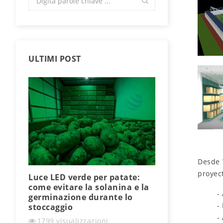
ULTIMI POST
Desde
proyec
Luce LED verde per patate:
Che cosa son
come evitare la solanina e la
perché sono
-
germinazione durante lo
nell’illumin
-
stoccaggio
industriale?
-
1799
visualizzazioni
1602
visuali