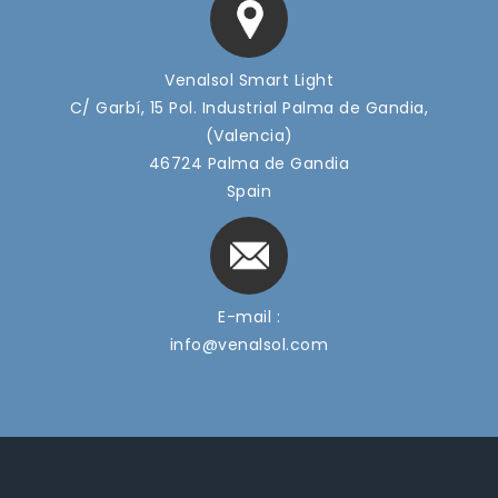
Venalsol Smart Light
C/ Garbí, 15 Pol. Industrial Palma de Gandia,
(Valencia)
46724 Palma de Gandia
Spain
E-mail :
info@venalsol.com