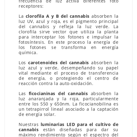
frecuencia de luz activa diferentes foto
receptores:
La
clorofila A y B del cannabis
absorben la
luz UV, azul y roja, es el pigmento principal
del cannabis y refleja la luz verde. La
clorofila sirve vector que utiliza la planta
para interceptar los fotones e impulsar la
fotosíntesis. En este proceso la energía de
los fotones se transforma en energía
química.
Los
carotenoides del cannabis
absorben la
luz azul y verde, desempeñando su papel
vital mediante el proceso de transferencia
de energía, o protegiendo el centro de
reacción contra la auto-oxidación.
Las
ficocianinas del cannabis
absorben la
luz anaranjada y la roja, particularmente
entre los 550 y 650nm. La ficocianobilina es
un tetrapirrol lineal asociado a la captación
de energía solar.
Nuestras
luminarias LED para el cultivo de
cannabis
están diseñadas para dar su
máximo rendimiento según el espectro del