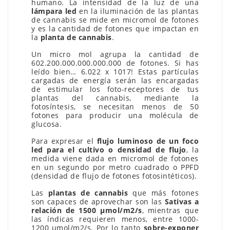
humano. La intensidad de la luz de una
lámpara led
en la iluminación de las plantas
de cannabis se mide en micromol de fotones
y es la cantidad de fotones que impactan en
la
planta de cannabis
.
Un micro mol agrupa la cantidad de
602.200.000.000.000.000 de fotones. Si has
leído bien… 6.022 x 1017! Estas partículas
cargadas de energía serán las encargadas
de estimular los foto-receptores de tus
plantas del cannabis, mediante la
fotosíntesis, se necesitan menos de 50
fotones para producir una molécula de
glucosa.
Para expresar el
flujo luminoso de un foco
led para el cultivo o densidad de flujo
, la
medida viene dada en micromol de fotones
en un segundo por metro cuadrado o PPFD
(densidad de flujo de fotones fotosintéticos).
Las
plantas de cannabis
que más fotones
son capaces de aprovechar son las
Sativas a
relación de 1500 μmol/m2/s
, mientras que
las índicas requieren menos, entre 1000-
1200 μmol/m2/s. Por lo tanto
sobre-exponer