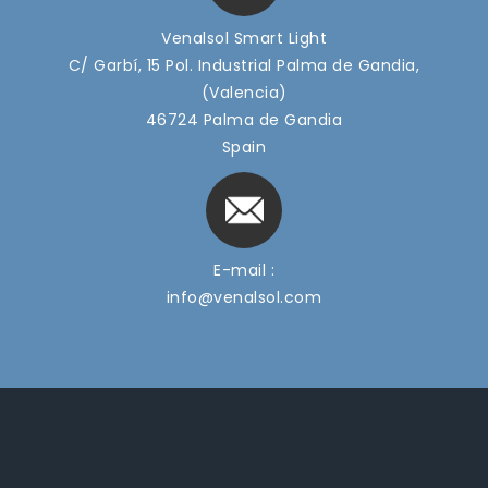
Venalsol Smart Light
C/ Garbí, 15 Pol. Industrial Palma de Gandia,
(Valencia)
46724 Palma de Gandia
Spain
E-mail :
info@venalsol.com