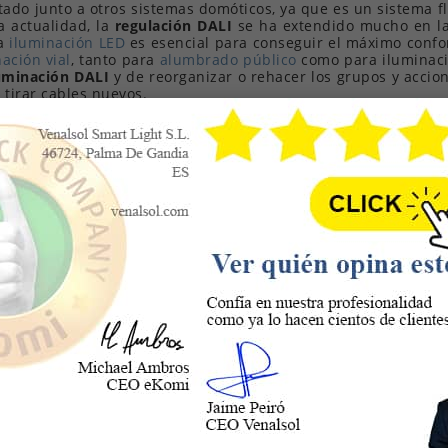
do junto a otros sistemas domóticos, ya que es un sistema fle
a actualidad, la
regulación DALI
se ha extendido mucho en la
la
iluminación LED
es esencial para conseguir el máximo confort
ación vial
, tanto para
alumbrado público
como para iluminació
uminación DALI
y de reorganizar o rehacer los grupos y acci
tirar cables nuevos.