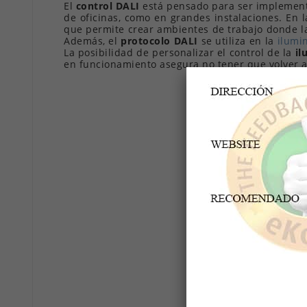
El
control DALI
está pensado para ser implementa
de oficinas, como en grandes instalaciones. En l
que permite crear ambientes de trabajo donde 
Además, el
protocolo DALI
se utiliza en la
ilumin
La posibilidad de personalizar el control de la
il
en funcionamiento asegura no tener que volver a 