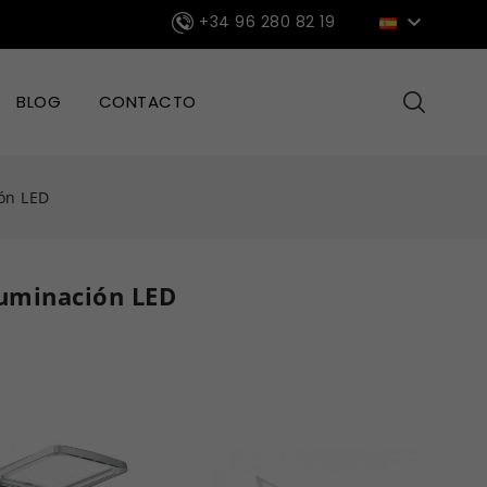

+34 96 280 82 19
BLOG
CONTACTO
ión LED
iluminación LED