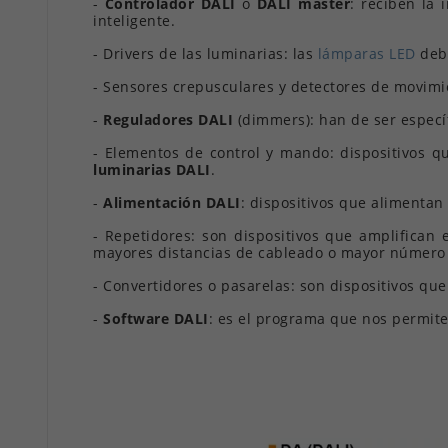
-
Controlador DALI
o
DALI master
: reciben la
inteligente.
- Drivers de las luminarias: las
lámparas LED
deb
- Sensores crepusculares y detectores de movimi
-
Reguladores DALI
(dimmers): han de ser espec
- Elementos de control y mando: dispositivos q
luminarias DALI
.
-
Alimentación DALI
: dispositivos que alimentan
- Repetidores: son dispositivos que amplifican 
mayores distancias de cableado o mayor número 
- Convertidores o pasarelas: son dispositivos qu
-
Software DALI
: es el programa que nos permite