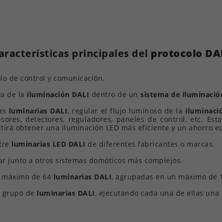
aracterísticas principales del
protocolo DA
o de control y comunicación.
ta de la
iluminación DALI
dentro de un
sistema de iluminació
las
luminarias DALI
, regular el flujo luminoso de la
iluminaci
ores, detectores, reguladores, paneles de control, etc. Est
irá obtener una iluminación LED más eficiente y un ahorro e
tre
luminarias LED DALI
de diferentes fabricantes o marcas.
r junto a otros sistemas domóticos más complejos.
n máximo de 64
luminarias DALI
, agrupadas en un máximo de 
o grupo de
luminarias DALI
, ejecutando cada una de ellas una 