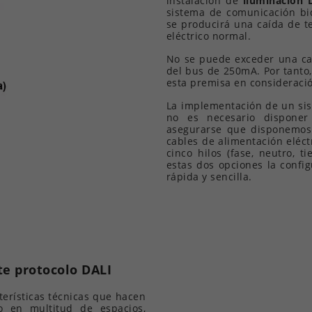
instalación de
iluminación 
sistema de comunicación bid
se producirá una caída de te
eléctrico normal.
No se puede exceder una ca
del bus de 250mA. Por tanto,
esta premisa en consideraci
La implementación de un si
no es necesario disponer
asegurarse que disponemos
cables de alimentación eléc
cinco hilos (fase, neutro, t
estas dos opciones la config
rápida y sencilla.
e protocolo DALI
terísticas técnicas que hacen
 en multitud de espacios,