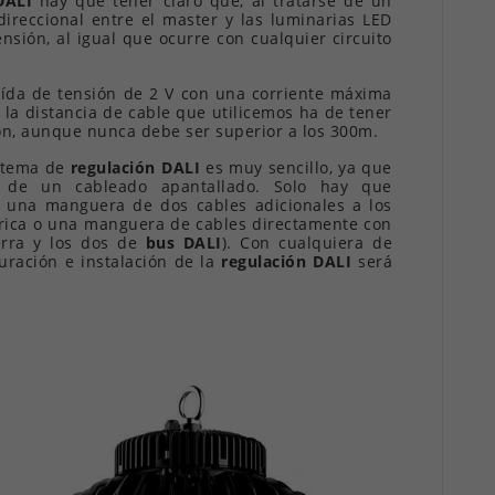
DALI
hay que tener claro que, al tratarse de un
ireccional entre el master y las luminarias LED
nsión, al igual que ocurre con cualquier circuito
ída de tensión de 2 V con una corriente máxima
 la distancia de cable que utilicemos ha de tener
ón, aunque nunca debe ser superior a los 300m.
stema de
regulación DALI
es muy sencillo, ya que
 de un cableado apantallado. Solo hay que
 una manguera de dos cables adicionales a los
trica o una manguera de cables directamente con
ierra y los dos de
bus DALI
). Con cualquiera de
uración e instalación de la
regulación DALI
será