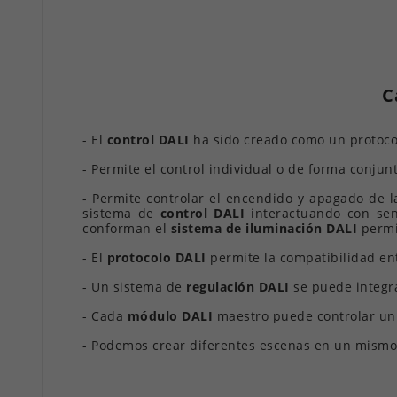
C
- El
control DALI
ha sido creado como un protocol
- Permite el control individual o de forma conjun
- Permite controlar el encendido y apagado de 
sistema de
control DALI
interactuando con sens
conforman el
sistema de iluminación DALI
permit
- El
protocolo DALI
permite la compatibilidad en
- Un sistema de
regulación DALI
se puede integra
- Cada
módulo DALI
maestro puede controlar u
- Podemos crear diferentes escenas en un mism