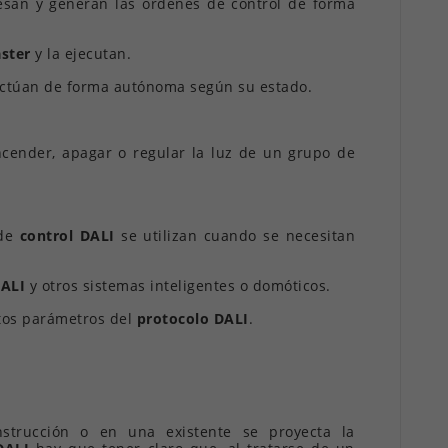
cesan y generan las órdenes de control de forma
ster
y la ejecutan.
 actúan de forma autónoma según su estado.
ncender, apagar o regular la luz de un grupo de
 de
control DALI
se utilizan cuando se necesitan
DALI
y otros sistemas inteligentes o domóticos.
ntos parámetros del
protocolo DALI
.
trucción o en una existente se proyecta la