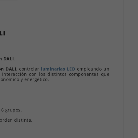
LI
n DALI
.
ón DALI
, controlar
luminarias LED
empleando un
a interacción con los distintos componentes que
conómico y energético.
16 grupos.
orden distinta.