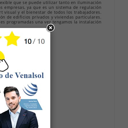
xible que se puede utilizar tanto en iluminación
s empresas, ya que es un sistema de regulación
 visual y el bienestar de todos los trabajadores.
n de edificios privados y viviendas particulares.
ones programadas una vez tengamos la instalación