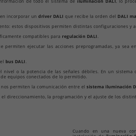
 información de todo el sistema de
iluminación DALI
, lo pro
en incorporar un
driver DALI
que recibe la orden del
DALI ma
ento: estos dispositivos permiten distintas configuraciones y
íficamente compatibles para
regulación DALI
.
ue permiten ejecutar las acciones preprogramadas, ya sea e
 el
bus DALI
.
el nivel o la potencia de las señales débiles. En un sistema
de equipos conectados de lo permitido.
e nos permiten la comunicación entre el
sistema iluminación 
 el direccionamiento, la programación y el ajuste de los disti
Cuando en una nueva cons