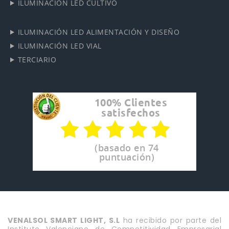
ILUMINACIÓN LED CULTIVO
ILUMINACIÓN LED ALIMENTACIÓN Y DISEÑO
ILUMINACIÓN LED VIAL
TERCIARIO
100% Clientes
satisfechos
(basado en 74
puntuación)
VENALSOL SMART LIGHT, S.L
ha recibido por parte del
Instituto Valenciano de Competitividad Empresarial