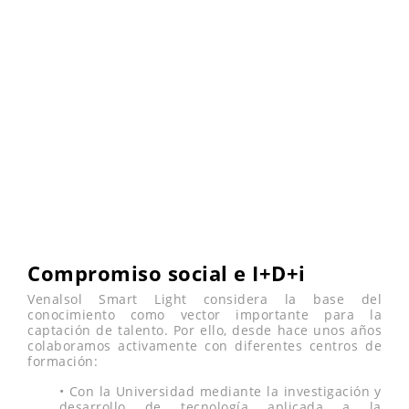
futuro I+D+i
Venalsol Smart Light participa en el programa
para la promoción de la investigación de la
Comunidad Valenciana, conjuntamente con la
Universidad Politécnica de Valencia.
Compromiso social e I+D+i
Venalsol Smart Light considera la base del
conocimiento como vector importante para la
captación de talento. Por ello, desde hace unos años
colaboramos activamente con diferentes centros de
formación:
• Con la Universidad mediante la investigación y
desarrollo de tecnología aplicada a la