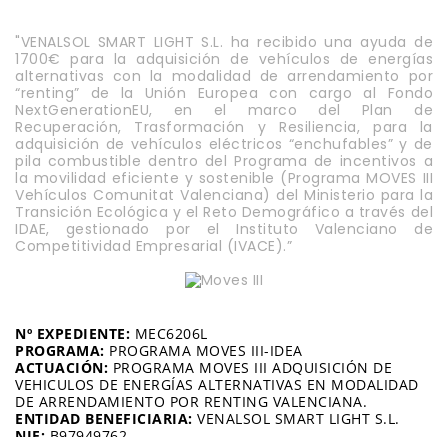
"VENALSOL SMART LIGHT S.L. ha recibido una ayuda de
1700€ para la adquisición de vehículos de energías
alternativas con la modalidad de arrendamiento por
“renting” de la Unión Europea con cargo al Fondo
NextGenerationEU, en el marco del Plan de
Recuperación, Trasformación y Resiliencia, para la
adquisición de vehículos eléctricos “enchufables” y de
pila combustible dentro del Programa de incentivos a
la movilidad eficiente y sostenible (Programa MOVES III
Vehículos Comunitat Valenciana) del Ministerio para la
Transición Ecológica y el Reto Demográfico a través del
IDAE, gestionado por el Instituto Valenciano de
Competitividad Empresarial (IVACE).”
Nº EXPEDIENTE:
MEC6206L
PROGRAMA:
PROGRAMA MOVES III-IDEA
ACTUACIÓN:
PROGRAMA MOVES III ADQUISICIÓN DE
VEHICULOS DE ENERGÍAS ALTERNATIVAS EN MODALIDAD
DE ARRENDAMIENTO POR RENTING VALENCIANA.
ENTIDAD BENEFICIARIA:
VENALSOL SMART LIGHT S.L.
NIF:
B97949762