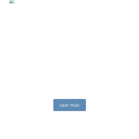
ILUMINACIÓN
LED PARA EL
CULTIVO
Sistema de gestión hidropónica basada en
iluminación LED para procesos
agroalimentarios.
Leer más
Acercando el