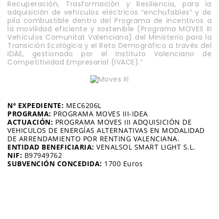
Recuperación, Trasformación y Resiliencia, para la
adquisición de vehículos eléctricos “enchufables” y de
pila combustible dentro del Programa de incentivos a
la movilidad eficiente y sostenible (Programa MOVES III
Vehículos Comunitat Valenciana) del Ministerio para la
Transición Ecológica y el Reto Demográfico a través del
IDAE, gestionado por el Instituto Valenciano de
Competitividad Empresarial (IVACE).”
Nº EXPEDIENTE:
MEC6206L
PROGRAMA:
PROGRAMA MOVES III-IDEA
ACTUACIÓN:
PROGRAMA MOVES III ADQUISICIÓN DE
VEHICULOS DE ENERGÍAS ALTERNATIVAS EN MODALIDAD
DE ARRENDAMIENTO POR RENTING VALENCIANA.
ENTIDAD BENEFICIARIA:
VENALSOL SMART LIGHT S.L.
NIF:
B97949762
SUBVENCIÓN CONCEDIDA:
1700 Euros
Venalsol Smart Light © Copyright 2026.