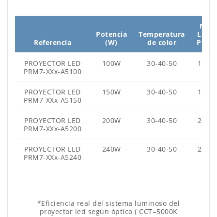
N°
Potencia
Temperatura
Led
Referencia
(W)
de color
PCB
PROYECTOR LED
100W
30-40-50
192
PRM7-XXx-A5100
PROYECTOR LED
150W
30-40-50
192
PRM7-XXx-A5150
PROYECTOR LED
200W
30-40-50
288
PRM7-XXx-A5200
PROYECTOR LED
240W
30-40-50
288
PRM7-XXx-A5240
*Eficiencia real del sistema luminoso del
proyector led según óptica ( CCT=5000K