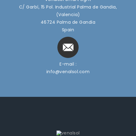
C/ Garbí, 15 Pol. Industrial Palma de Gandia,
(Valencia)
46724 Palma de Gandia
Spain
E-mail :
info@venalsol.com