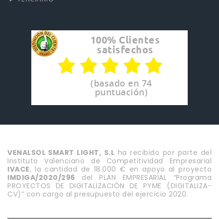
100% Clientes
satisfechos
(basado en 74
puntuación)
VENALSOL SMART LIGHT, S.L
ha recibido por parte del
Instituto Valenciano de Competitividad Empresarial
IVACE
, la cantidad de 18.000 € en apoyo al proyecto
IMDIGA/2020/296
del PLAN EMPRESARIAL “Programa
PROYECTOS DE DIGITALIZACIÓN DE PYME (DIGITALIZA-
CV)” con cargo al presupuesto del ejercicio 2020.