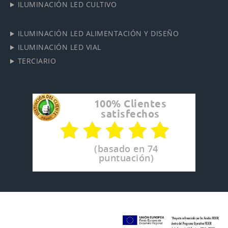
ILUMINACIÓN LED CULTIVO
ILUMINACIÓN LED ALIMENTACIÓN Y DISEÑO
ILUMINACIÓN LED VIAL
TERCIARIO
100% Clientes
satisfechos
(basado en 74
puntuación)