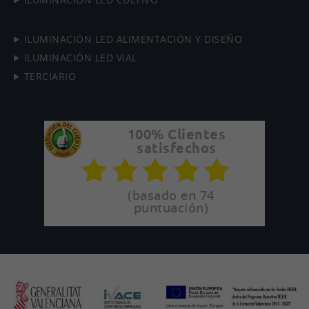
ILUMINACIÓN LED ALIMENTACIÓN Y DISEÑO
ILUMINACIÓN LED VIAL
TERCIARIO
100% Clientes
satisfechos
(basado en 74
puntuación)