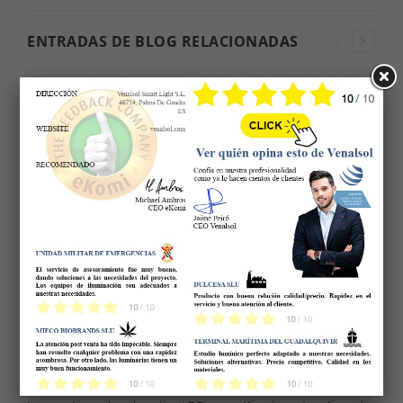
ENTRADAS DE BLOG RELACIONADAS
ILUMINACIÓN LED PARA ALMACENES
LOGÍSTICOS
6312
visitas
51
Gustó
3