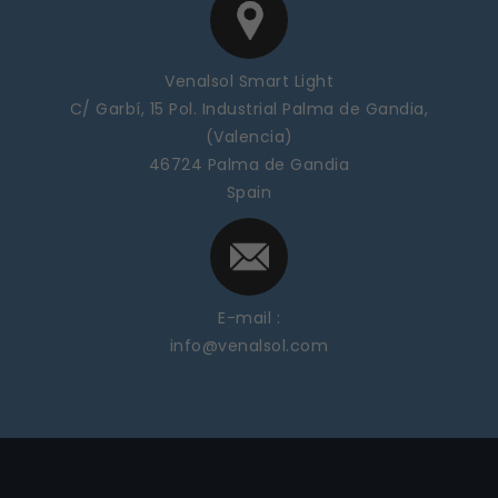
Venalsol Smart Light
C/ Garbí, 15 Pol. Industrial Palma de Gandia,
(Valencia)
46724 Palma de Gandia
Spain
E-mail :
info@venalsol.com