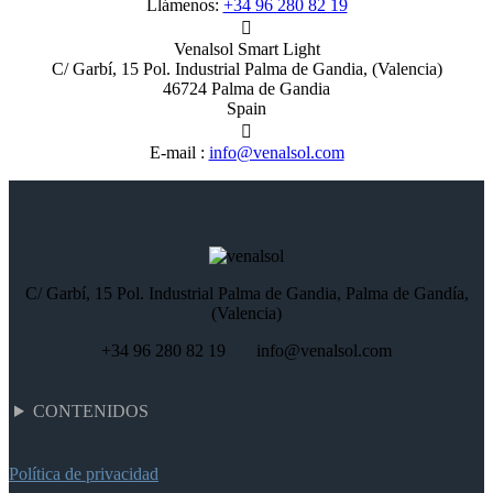
Llámenos:
+34 96 280 82 19

Venalsol Smart Light
C/ Garbí, 15 Pol. Industrial Palma de Gandia, (Valencia)
46724 Palma de Gandia
Spain

E-mail :
info@venalsol.com
C/ Garbí, 15 Pol. Industrial Palma de Gandia, Palma de Gandía,
(Valencia)
+34 96 280 82 19 info@venalsol.com
CONTENIDOS
Política de privacidad