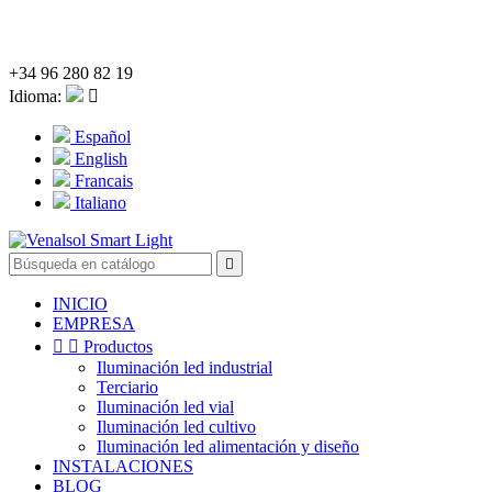
De lunes a viernes de 8:00h a 15:00h.
+34 96 280 82 19
Idioma:

Español
English
Francais
Italiano

INICIO
EMPRESA


Productos
Iluminación led industrial
Terciario
Iluminación led vial
Iluminación led cultivo
Iluminación led alimentación y diseño
INSTALACIONES
BLOG