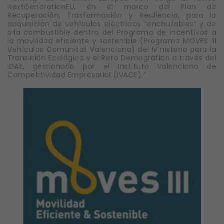
NextGenerationEU, en el marco del Plan de
Recuperación, Trasformación y Resiliencia, para la
adquisición de vehículos eléctricos “enchufables” y de
pila combustible dentro del Programa de incentivos a
la movilidad eficiente y sostenible (Programa MOVES III
Vehículos Comunitat Valenciana) del Ministerio para la
Transición Ecológica y el Reto Demográfico a través del
IDAE, gestionado por el Instituto Valenciano de
Competitividad Empresarial (IVACE).”