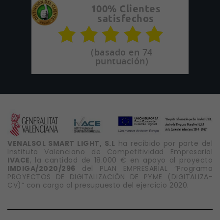
100% Clientes
satisfechos
(basado en 74
puntuación)
VENALSOL SMART LIGHT, S.L
ha recibido por parte del
Instituto Valenciano de Competitividad Empresarial
IVACE
, la cantidad de 18.000 € en apoyo al proyecto
IMDIGA/2020/296
del PLAN EMPRESARIAL “Programa
PROYECTOS DE DIGITALIZACIÓN DE PYME (DIGITALIZA-
CV)” con cargo al presupuesto del ejercicio 2020.