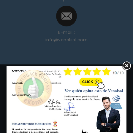
E-mail :
info@venalsol.com
C/ Garbí, 15 Pol. Industrial Palma de Gandia, Palma de
Gandía, (Valencia)