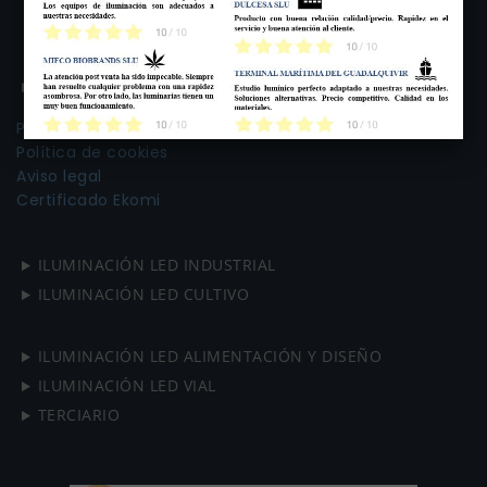
+34 96 280 82 19 info@venalsol.com
CONTENIDOS
Política de privacidad
Política de cookies
Aviso legal
Certificado Ekomi
ILUMINACIÓN LED INDUSTRIAL
ILUMINACIÓN LED CULTIVO
ILUMINACIÓN LED ALIMENTACIÓN Y DISEÑO
ILUMINACIÓN LED VIAL
TERCIARIO