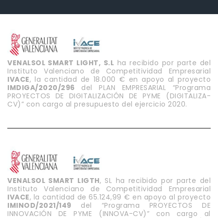
VENALSOL SMART LIGHT, S.L
ha recibido por parte del
Instituto Valenciano de Competitividad Empresarial
IVACE
, la cantidad de 18.000 € en apoyo al proyecto
IMDIGA/2020/296
del PLAN EMPRESARIAL “Programa
PROYECTOS DE DIGITALIZACIÓN DE PYME (DIGITALIZA-
CV)” con cargo al presupuesto del ejercicio 2020.
VENALSOL SMART LIGTH
, SL ha recibido por parte del
Instituto Valenciano de Competitividad Empresarial
IVACE
, la cantidad de 65.124,99 € en apoyo al proyecto
IMINOD/2021/149
del “Programa PROYECTOS DE
INNOVACIÓN DE PYME (INNOVA-CV)” con cargo al