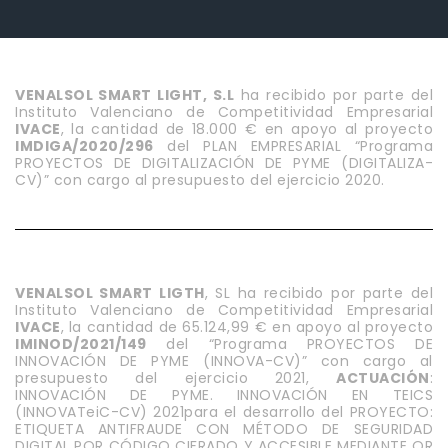
VENALSOL SMART LIGHT, S.L
ha recibido por parte del
Instituto Valenciano de Competitividad Empresarial
IVACE
, la cantidad de 18.000 € en apoyo al proyecto
IMDIGA/2020/296
del PLAN EMPRESARIAL “Programa
PROYECTOS DE DIGITALIZACIÓN DE PYME (DIGITALIZA-
CV)” con cargo al presupuesto del ejercicio 2020.
VENALSOL SMART LIGTH
, SL ha recibido por parte del
Instituto Valenciano de Competitividad Empresarial
IVACE
, la cantidad de 65.124,99 € en apoyo al proyecto
IMINOD/2021/149
del “Programa PROYECTOS DE
INNOVACIÓN DE PYME (INNOVA-CV)” con cargo al
presupuesto del ejercicio 2021,
ACTUACIÓN
:
INNOVACIÓN DE PYME. INNOVACIÓN EN TEICS
(INNOVATeiC-CV) 2021para el desarrollo del PROYECTO:
ETIQUETA ANTIFRAUDE CON MÉTODO DE SEGURIDAD
DIGITAL POR CÓDIGO CIFRADO Y ACCESIBLE MEDIANTE QR