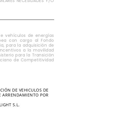
MILARES NECESIDADES Y/O
de vehículos de energías
opea con cargo al Fondo
a, para la adquisición de
ncentivos a la movilidad
sterio para la Transición
enciano de Competitividad
CIÓN DE VEHICULOS DE
DE ARRENDAMIENTO POR
IGHT S.L.