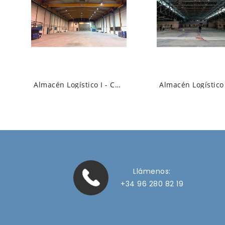
Almacén Logístico I - Campana Industrial...
Llámenos:
+34 96 280 82 19