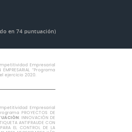
do en 74 puntuación)
mpetitividad Empresarial
N EMPRESARIAL “Programa
 ejercicio 2020.
mpetitividad Empresarial
Programa PROYECTOS DE
TUACIÓN
: INNOVACIÓN DE
 ETIQUETA ANTIFRAUDE CON
PARA EL CONTROL DE LA