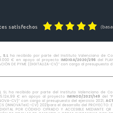
(basa
tes satisfechos
 S.L
ha recibido por parte del Instituto Valenciano de Co
18.000 € en apoyo al proyecto
IMDIGA/2020/296
del PLA
CIÓN DE PYME (DIGITALIZA-CV)” con cargo al presupuesto del
H
, SL ha recibido por parte del Instituto Valenciano de Co
65.124,99 € en apoyo al proyecto
IMINOD/2021/149
del “
OVA-CV)” con cargo al presupuesto del ejercicio 2021,
AC
CS (INNOVATeiC-CV) 2021para el desarrollo del PROYECTO:
DIGITAL POR CÓDIGO CIFRADO Y ACCESIBLE MEDIANTE QR 