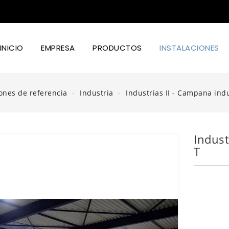
INICIO
EMPRESA
PRODUCTOS
INSTALACIONES
Iluminación Led Industrial
Iluminación Led Cultivo
Iluminación Led Alimentación Y Diseño
iones de referencia
Industria
Industrias II - Campana ind
Indust
T