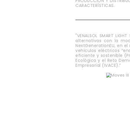
PRODUCCIÓN Y DISTRIBUC
CARACTERÍSTICAS.
"VENALSOL SMART LIGHT S
alternativas con la mo
NextGenerationEU, en el 
vehículos eléctricos “e
eficiente y sostenible (
Ecológica y el Reto Demo
Empresarial (IVACE).”