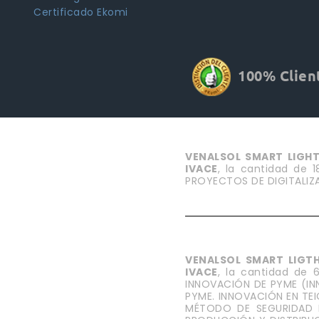
Certificado Ekomi
100% Clien
VENALSOL SMART LIGHT,
IVACE
, la cantidad de 
PROYECTOS DE DIGITALIZA
VENALSOL SMART LIGT
IVACE
, la cantidad de 
INNOVACIÓN DE PYME (INN
PYME. INNOVACIÓN EN TEI
MÉTODO DE SEGURIDAD 