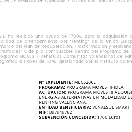
IÓN DE SEMILLAS DE CANNABIS Y OTRAS SUSTANCIAS CON SI
.L. ha recibido una ayuda de 1700€ para la adquisición 
dalidad de arrendamiento por “renting” de la Unión Eur
marco del Plan de Recuperación, Trasformación y Resilienci
nchufables” y de pila combustible dentro del Programa de i
Programa MOVES III Vehículos Comunitat Valenciana) del Mini
gráfico a través del IDAE, gestionado por el Instituto Val
Nº EXPEDIENTE:
MEC6206L
PROGRAMA:
PROGRAMA MOVES III-IDEA
ACTUACIÓN:
PROGRAMA MOVES III ADQUISI
ENERGÍAS ALTERNATIVAS EN MODALIDAD 
RENTING VALENCIANA.
ENTIDAD BENEFICIARIA:
VENALSOL SMART L
NIF:
B97949762
SUBVENCIÓN CONCEDIDA:
1700 Euros