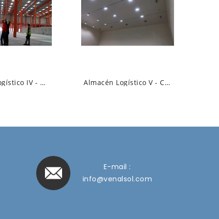
Almacén Logístico IV - Campana Lineal LED...
Almacén Logístico V - Campana Lineal LED...
E-mail :
info@venalsol.com