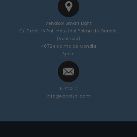
Venalsol Smart Light
C/ Garbí, 15 Pol. Industrial Palma de Gandia,
(Valencia)
46724 Palma de Gandia
Spain
E-mail :
info@venalsol.com