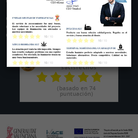
ILUMINACIÓN LED CULTIVO
ILUMINACIÓN LED ALIMENTACIÓN Y DISEÑO
ILUMINACIÓN LED VIAL
TERCIARIO
100% Clientes
satisfechos
(basado en 74
puntuación)