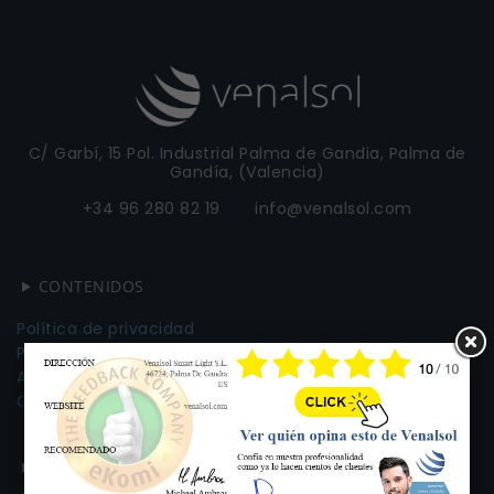
C/ Garbí, 15 Pol. Industrial Palma de Gandia, Palma de
Gandía, (Valencia)
+34 96 280 82 19 info@venalsol.com
CONTENIDOS
Política de privacidad
Política de cookies
Aviso legal
Certificado Ekomi
ILUMINACIÓN LED INDUSTRIAL