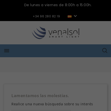
De lunes a viernes de 8:00h a 15:00h.

+34 96 280 82 19
dehaze
Lamentamos las molestias.
Realice una nueva búsqueda sobre su interés